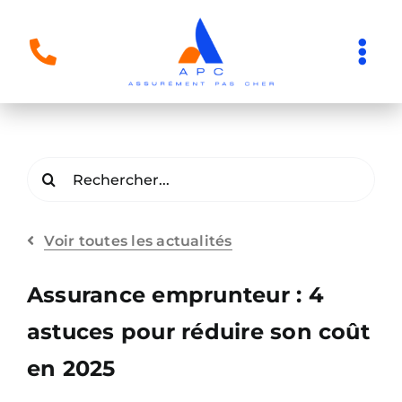
Passer
au
Tog
contenu
Nav
Changer votre assurance de prêt
immobilier
Rechercher:
Assurance prêt immobilier
Voir toutes les actualités
Guide de l’assurance de prêt
Assurance emprunteur : 4
astuces pour réduire son coût
Loi Lemoine
en 2025